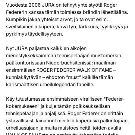
Vuodesta 2006 JURA on tehnyt yhteistyötä Roger
Federerin kanssa tämän toimiessa brändin lähettiläänä.
Kumpikin jakaa yhteiset arvot, joita ovat esim.
sveitsiläinen alkuperä, kova työ, tarkkuus, tyylikkyys ja
pyrkimys täydellisyyteen.
Nyt JURA paljastaa kaikkien aikojen
menestyksekkäimmän tennispelaajan muistomerkin
pääkonttorissaan Niederbuchsitenissä: maailman
ensimmäisen ROGER FEDERER WALK OF FAME –
kunniakäytävän – ehdoton ”must” kaikille tämän
karismaattisen urheilulegendan faneille.
Käy tutustumassa ensimmäiseen viralliseen "Federer-
kokemukseen" ja kulje tämän poikkeuksellisen
tennispelaajan jalanjäljissä. Roger Federer on erittäin
ystävällisesti lainannut meille alkuperäisiä palkintojaan,
urheiluasujaan ja muita muistoesineitä, joiden avulla
WALK OF FAMEsta on onnistuttu tekemään todella