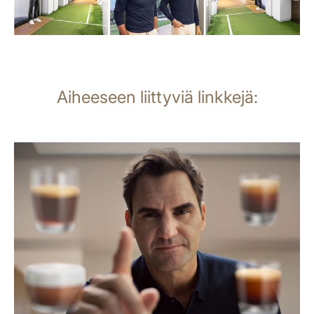
Aiheeseen liittyviä linkkejä:
lisätietoja