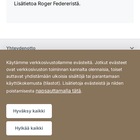
Lisätietoa Roger Federeristä.
Yhteydenotto
Käytämme verkkosivustollamme evästeitä. Jotkut evästeet
Osta verkossa / Ehdot
ovat verkkosivuston toiminnan kannalta olennaisia, toiset
auttavat yhdistämään ulkoisia sisältöjä tai parantamaan
käyttökokemusta (tilastot). Lisätietoja evästeistä ja niiden
Sosiaalinen media
napsauttamalla tätä
poistamisesta
.
Tietosuoja
Sivukartta
Website
[Website
Hyväksy kaikki
information]
Copyright © 2026
Hylkää kaikki