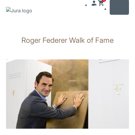
MENU
Siirry
sisältöön
Roger Federer Walk of Fame
Siirry
hakuun