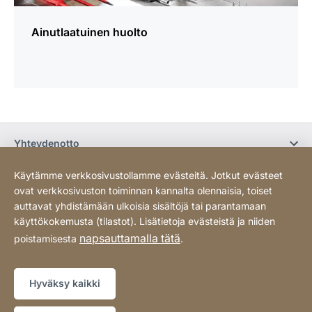
Ainutlaatuinen huolto
Yhteydenotto
Käytämme verkkosivustollamme evästeitä. Jotkut evästeet
Osta verkossa / Ehdot
ovat verkkosivuston toiminnan kannalta olennaisia, toiset
auttavat yhdistämään ulkoisia sisältöjä tai parantamaan
käyttökokemusta (tilastot). Lisätietoja evästeistä ja niiden
Sosiaalinen media
napsauttamalla tätä
poistamisesta
.
Tietosuoja
Sivukartta
Website
[Website
Hyväksy kaikki
information]