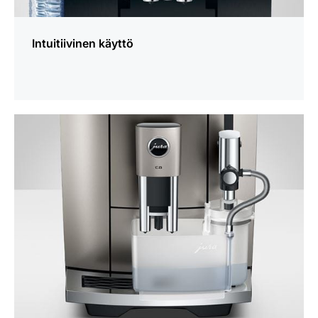
Intuitiivinen käyttö
lisätietoja