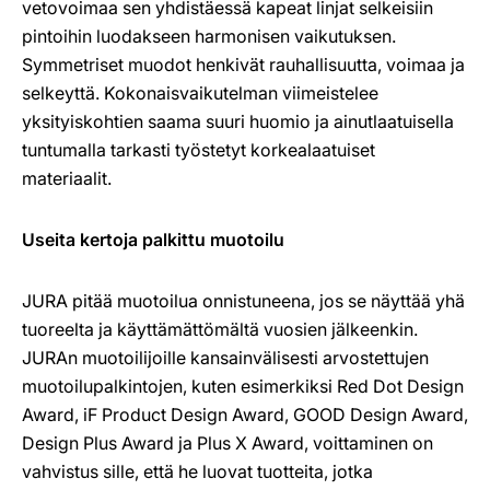
vetovoimaa sen yhdistäessä kapeat linjat selkeisiin
pintoihin luodakseen harmonisen vaikutuksen.
Symmetriset muodot henkivät rauhallisuutta, voimaa ja
selkeyttä. Kokonaisvaikutelman viimeistelee
yksityiskohtien saama suuri huomio ja ainutlaatuisella
tuntumalla tarkasti työstetyt korkealaatuiset
materiaalit.
Useita kertoja palkittu muotoilu
JURA pitää muotoilua onnistuneena, jos se näyttää yhä
tuoreelta ja käyttämättömältä vuosien jälkeenkin.
JURAn muotoilijoille kansainvälisesti arvostettujen
muotoilupalkintojen, kuten esimerkiksi Red Dot Design
Award, iF Product Design Award, GOOD Design Award,
Design Plus Award ja Plus X Award, voittaminen on
vahvistus sille, että he luovat tuotteita, jotka