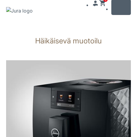
MENU
Siirry
sisältöön
Häikäisevä muotoilu
Siirry
hakuun