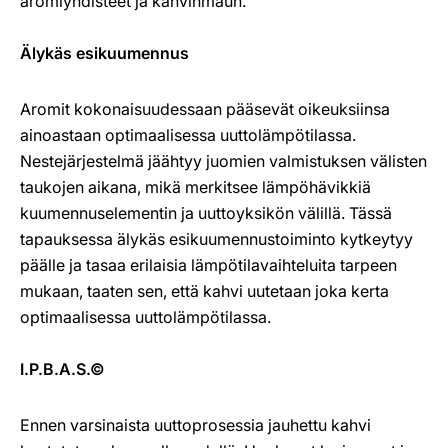
aromiyhdisteet ja kahvinmaun.
Älykäs esikuumennus
Aromit kokonaisuudessaan pääsevät oikeuksiinsa
ainoastaan optimaalisessa uuttolämpötilassa.
Nestejärjestelmä jäähtyy juomien valmistuksen välisten
taukojen aikana, mikä merkitsee lämpöhävikkiä
kuumennuselementin ja uuttoyksikön välillä. Tässä
tapauksessa älykäs esikuumennustoiminto kytkeytyy
päälle ja tasaa erilaisia lämpötilavaihteluita tarpeen
mukaan, taaten sen, että kahvi uutetaan joka kerta
optimaalisessa uuttolämpötilassa.
I.P.B.A.S.©
Ennen varsinaista uuttoprosessia jauhettu kahvi