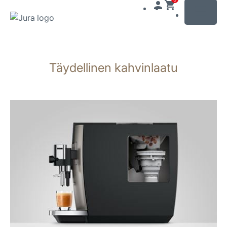
MENU
Siirry
sisältöön
Täydellinen kahvinlaatu
Siirry
hakuun