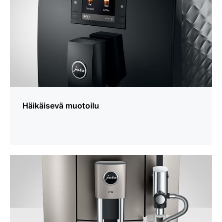
Häikäisevä muotoilu
lisätietoja