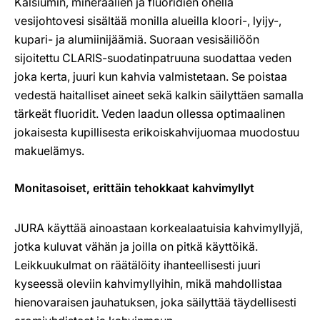
Kalsiumin, mineraalien ja fluoridien ohella
vesijohtovesi sisältää monilla alueilla kloori-, lyijy-,
kupari- ja alumiinijäämiä. Suoraan vesisäiliöön
sijoitettu CLARIS-suodatinpatruuna suodattaa veden
joka kerta, juuri kun kahvia valmistetaan. Se poistaa
vedestä haitalliset aineet sekä kalkin säilyttäen samalla
tärkeät fluoridit. Veden laadun ollessa optimaalinen
jokaisesta kupillisesta erikoiskahvijuomaa muodostuu
makuelämys.
Monitasoiset, erittäin tehokkaat kahvimyllyt
JURA käyttää ainoastaan korkealaatuisia kahvimyllyjä,
jotka kuluvat vähän ja joilla on pitkä käyttöikä.
Leikkuukulmat on räätälöity ihanteellisesti juuri
kyseessä oleviin kahvimyllyihin, mikä mahdollistaa
hienovaraisen jauhatuksen, joka säilyttää täydellisesti