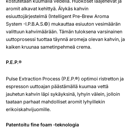
kostutetaan kuumalla vedellä. Huokoset laajenevat ja
aromit alkavat kehittyä. Älykäs kahvin
esiuuttojärjestelmä (Intelligent Pre-Brew Aroma
System -I.P.B.A.S.©) mukauttaa esiuuton vesimäärän
valittuun kahvimäärään. Tämän tuloksena varsinainen
uuttoprosessi tuottaa täynnä aromeja olevan kahvin, ja
kaiken kruunaa sametinpehmeä crema.
P.E.P.®
Pulse Extraction Process (P.E.P.®) optimoi ristretton ja
espresson uuttoajan päästämällä kuumaa vettä
jauhetun kahvin läpi sykäyksinä, lyhyin välein, jolloin
taataan parhaat mahdolliset aromit lyhyillekin
erikoiskahvijuomille.
Patentoitu fine foam -teknologia